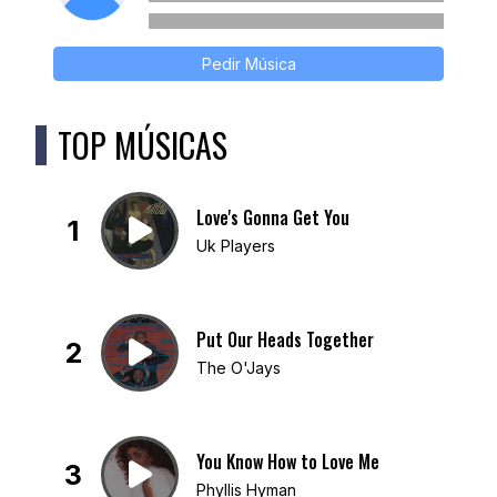
Pedir Música
TOP MÚSICAS
Love's Gonna Get You
1
Uk Players
Put Our Heads Together
2
The O'Jays
You Know How to Love Me
3
Phyllis Hyman