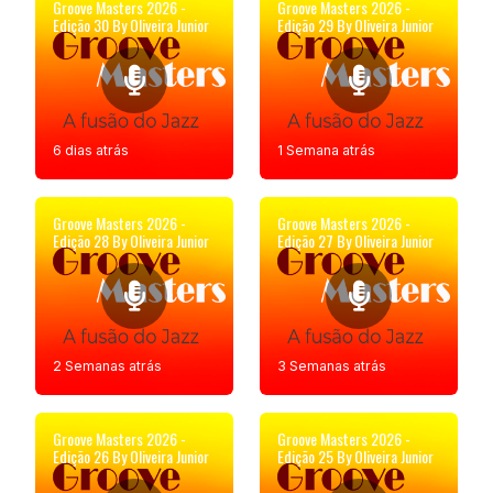
Groove Masters 2026 -
Groove Masters 2026 -
Edição 30 By Oliveira Junior
Edição 29 By Oliveira Junior
6 dias atrás
1 Semana atrás
Groove Masters 2026 -
Groove Masters 2026 -
Edição 28 By Oliveira Junior
Edição 27 By Oliveira Junior
2 Semanas atrás
3 Semanas atrás
Groove Masters 2026 -
Groove Masters 2026 -
Edição 26 By Oliveira Junior
Edição 25 By Oliveira Junior